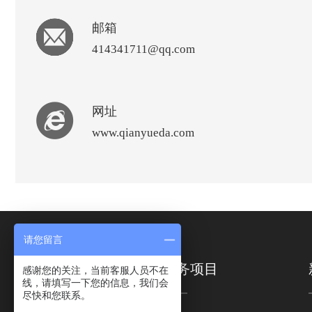
邮箱
414341711@qq.com
网址
www.qianyueda.com
请您留言
关于我们
服务项目
感谢您的关注，当前客服人员不在
线，请填写一下您的信息，我们会
尽快和您联系。