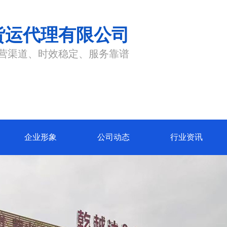
货运代理有限公司
营渠道、时效稳定、服务靠谱
企业形象
公司动态
行业资讯