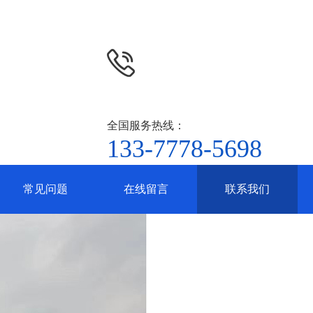
全国服务热线：
133-7778-5698
常见问题
在线留言
联系我们