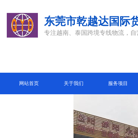
东莞市乾越达国际
专注越南、泰国跨境专线物流，自
网站首页
关于我们
服务项目